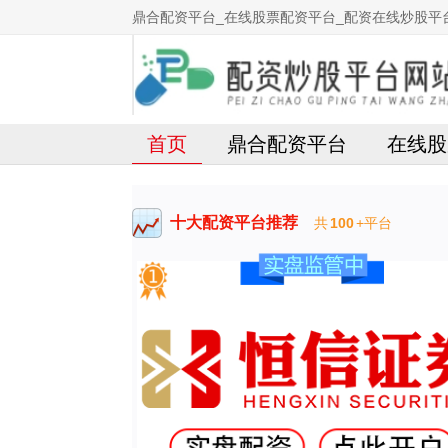
鼎合配资平台_在线股票配资平台_配资在线炒股平
首页
鼎合配资平台
在线股
十大配资平台推荐
共
100
+平台