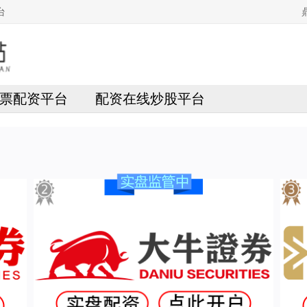
台
票配资平台
配资在线炒股平台