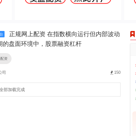
正规网上配资 在指数横向运行但内部波动
台
期的盘面环境中，股票融资杠杆
上配资
公司
150
全部加载完成