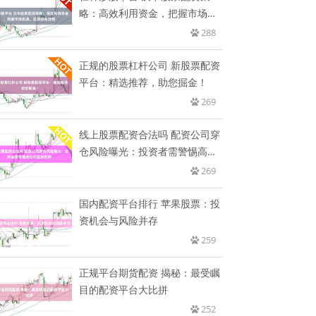
略：高效利用资金，把握市场机
遇，
288
正规的股票杠杆公司 新股票配资
平台：精选推荐，助您掘金！
269
线上股票配资合法吗 配资公司穿
仓风险曝光：投资者需警惕高杠
杆
269
国内配资平台排行 苹果股票：投
资机会与风险并存
259
正规平台期货配资 揭秘：最受瞩
目的配资平台大比拼
252