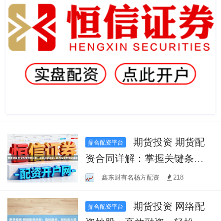
期货投资 期货配
鼎合配资平台
资合同详解：掌握关键条
款，助力投资者稳健操盘
鑫东财有名杨方配资
218
期货投资 网络配
鼎合配资平台