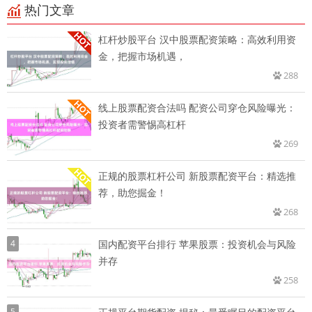
热门文章
杠杆炒股平台 汉中股票配资策略：高效利用资
金，把握市场机遇，
288
线上股票配资合法吗 配资公司穿仓风险曝光：
投资者需警惕高杠杆
269
正规的股票杠杆公司 新股票配资平台：精选推
荐，助您掘金！
268
4
国内配资平台排行 苹果股票：投资机会与风险
并存
258
5