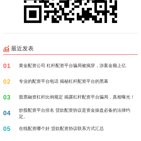
最近发表
01
黄金配资公司 杠杆配资平台骗局被揭穿，涉案金额上亿
02
专业的配资平台电话 揭秘杠杆配资平台的黑幕
03
股票融资杠杆比例规定 揭露杠杆配资平台骗局，真相曝光！
炒股配资平台排名 贷款配资协议是资金操盘必备的法律约
04
定。
05
在线配资哪个好 贷款配资协议联系方式汇总