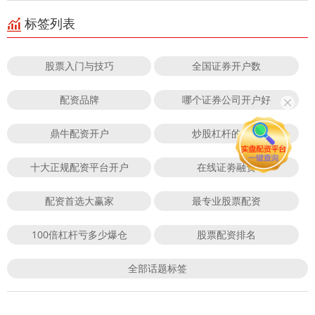
标签列表
股票入门与技巧
全国证券开户数
配资品牌
哪个证券公司开户好
鼎牛配资开户
炒股杠杆的意思
十大正规配资平台开户
在线证劵融资
配资首选大赢家
最专业股票配资
100倍杠杆亏多少爆仓
股票配资排名
全部话题标签