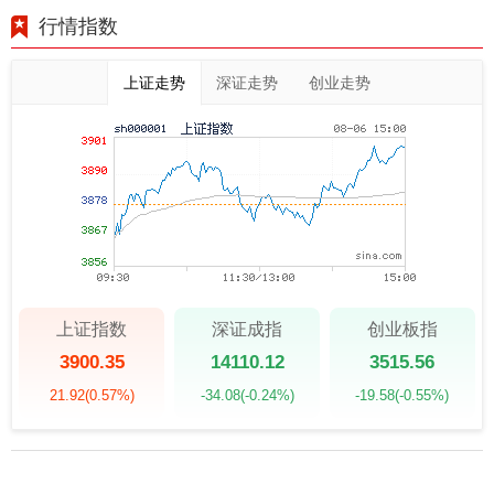
行情指数
上证走势
深证走势
创业走势
上证指数
深证成指
创业板指
3900.35
14110.12
3515.56
21.92
(0.57%)
-34.08
(-0.24%)
-19.58
(-0.55%)