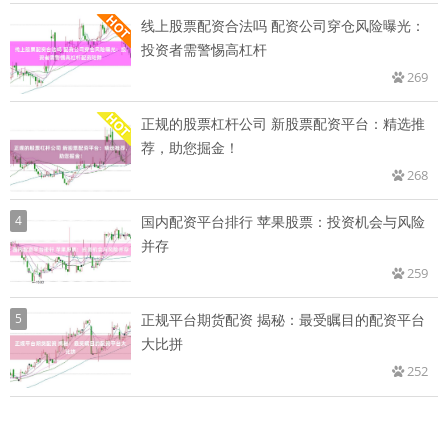
线上股票配资合法吗 配资公司穿仓风险曝光：
投资者需警惕高杠杆
269
正规的股票杠杆公司 新股票配资平台：精选推
荐，助您掘金！
268
4
国内配资平台排行 苹果股票：投资机会与风险
并存
259
5
正规平台期货配资 揭秘：最受瞩目的配资平台
大比拼
252