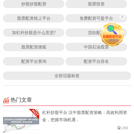
炒股炒股配资
股票投资
股票配资线上平台
免费配资可盈平台
加杠杆炒股是什么意思?
贷款配资
股票配资搜狐
中国石油股票
配资平台查询
配资平台排名
全部话题标签
热门文章
杠杆炒股平台 汉中股票配资策略：高效利用资
金，把握市场机遇，
288