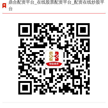
鼎合配资平台_在线股票配资平台_配资在线炒股平
台