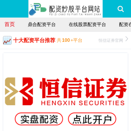
首页
鼎合配资平台
在线股票配资平台
配资
十大配资平台推荐
恒信证券官网
共
100
+平台