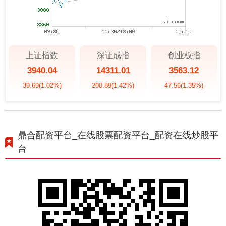
上证指数
深证成指
创业板指
3940.04
14311.01
3563.12
39.69
(1.02%)
200.89
(1.42%)
47.56
(1.35%)
鼎合配资平台_在线股票配资平台_配资在线炒股平
台