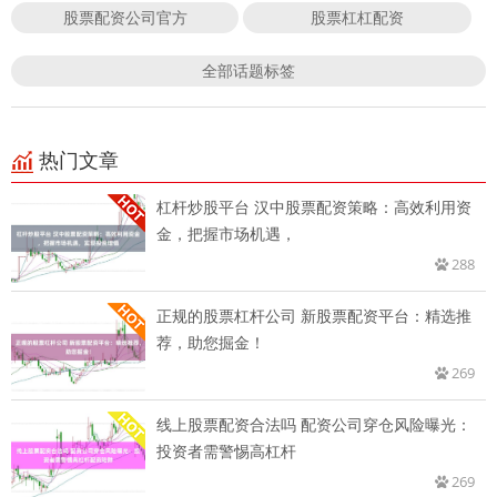
股票配资公司官方
股票杠杠配资
全部话题标签
热门文章
杠杆炒股平台 汉中股票配资策略：高效利用资
金，把握市场机遇，
288
正规的股票杠杆公司 新股票配资平台：精选推
荐，助您掘金！
269
线上股票配资合法吗 配资公司穿仓风险曝光：
投资者需警惕高杠杆
269