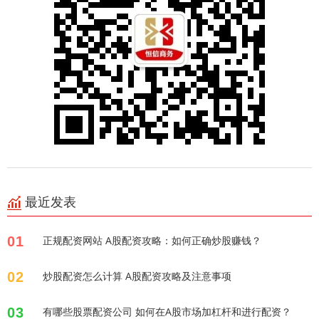
最近发表
01
正规配资网站 A股配资攻略：如何正确炒股赚钱？
02
炒股配资怎么计算 A股配资攻略及注意事项
03
有哪些股票配资公司 如何在A股市场加杠杆和进行配资？