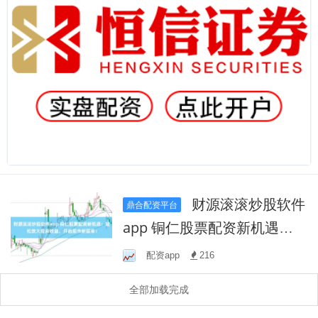
财源滚滚炒股软件
鼎合配资平台
app 铜仁股票配资新机遇：
轻松放大投资收益，开启股
配资app
216
市新篇章！
全部加载完成