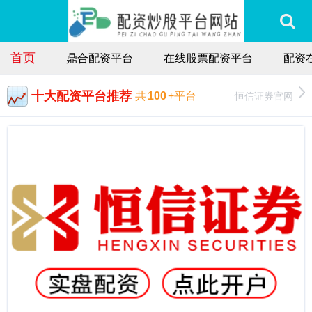
首页
鼎合配资平台
在线股票配资平台
配资
十大配资平台推荐
恒信证券官网
共
100
+平台