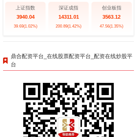
上证指数
深证成指
创业板指
3940.04
14311.01
3563.12
39.69
(1.02%)
200.89
(1.42%)
47.56
(1.35%)
鼎合配资平台_在线股票配资平台_配资在线炒股平
台