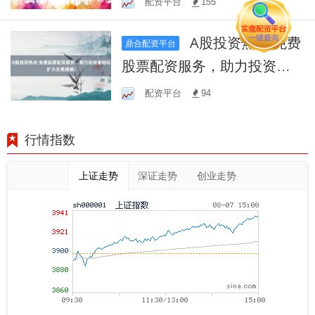
配资平台
155
A股投资热点 免费
鼎合配资平台
股票配资服务，助力投资者
轻松扩大交易规模！
配资平台
94
行情指数
上证走势
深证走势
创业走势