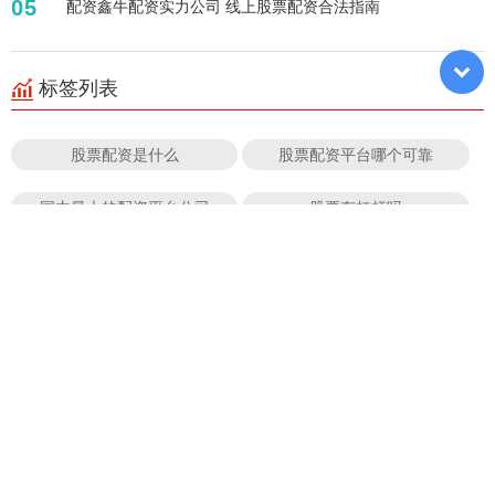
05
配资鑫牛配资实力公司 线上股票配资合法指南
标签列表
股票配资是什么
股票配资平台哪个可靠
国内最大的配资平台公司
股票有杠杆吗
股票入门基础知识
股市怎么开户
鼎盛配资
股票鑫东财配资
线配资平台
配资哪家利息低
股票杠杠配资
股票配资公司官方
全部话题标签