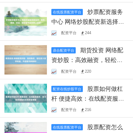
篇章
炒票配资服务
在线股票配资平台
中心 网络炒股配资新选择：
高效、便捷、灵活，助您股
配资平台
244
市投资更上层楼！
期货投资 网络配
鼎合配资平台
资炒股：高效融资，轻松放
大投资收益，开启股市新篇
配资平台
220
章！
股票如何做杠
配资在线炒股平台
杆 便捷高效：在线配资服
务，助力投资者轻松实现资
配资平台
216
金增值
股票配资怎么
在线股票配资平台