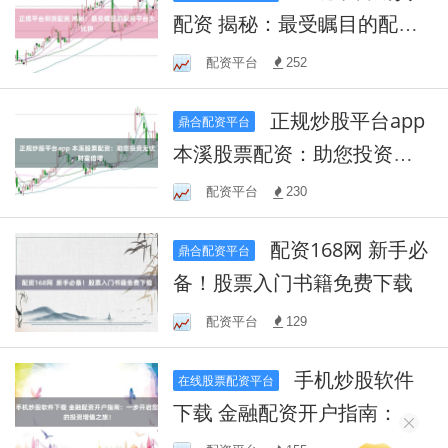
配资 揭秘：最受瞩目的配资
平台大比拼
配资平台
252
正规炒股平台app
鼎合配资平台
本溪股票配资：助您投资无
忧，财富倍增
配资平台
230
配资168网 新手必
鼎合配资平台
备！股票入门书籍免费下载
配资平台
129
手机炒股软件
在线股票配资平台
下载 金融配资开户指南：一
步开启您的投资增值之旅！