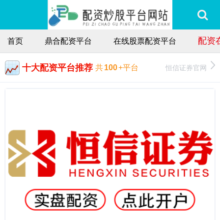
配资
首页
鼎合配资平台
在线股票配资平台
十大配资平台推荐
恒信证券官网
共
100
+平台