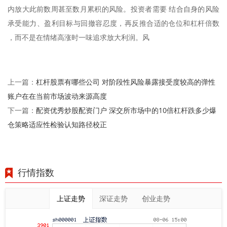
内放大此前数周甚至数月累积的风险。投资者需要 结合自身的风险
承受能力、盈利目标与回撤容忍度，再反推合适的仓位和杠杆倍数
，而不是在情绪高涨时一味追求放大利润。风
杠杆股票有哪些公司 对阶段性风险暴露接受度较高的弹性
上一篇：
账户在在当前市场波动来源高度
配资优秀炒股配资门户 深交所市场中的10倍杠杆跌多少爆
下一篇：
仓策略适应性检验认知路径校正
行情指数
上证走势
深证走势
创业走势