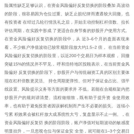
险属性缺乏足够认识，在资金风险偏好反复切换的阶段叠加 高波动
的阶段，很容易因为仓位过重、缺乏止损纪律而遭遇较大回撤。也
有投资者 在经过几轮行情洗礼之后，开始主动控制杠杆倍数、拉长
评估周期，在实践中形成 了更适合自身节奏的炒股开户使用方式。
在资金风险偏好反复切换的阶段中，从 近3–6个月的盘面表现来
看，不少账户净值波动已较常规阶段放大约1.5–2 倍， 在当前资金
风险偏好反复切换的阶段里，以近200个交易日为样本观察， 回撤
突破15%的情况并不罕见， 呼和浩特地区投顾表示，在当前资金风
险偏好 反复切换的阶段下，炒股开户与传统融资工具的区别主要体
现在杠杆倍数更灵活、 持仓周期更弹性、但对于保证金占比、强平
线设置、风险提示义务等方面的要求并 不低。若能在合规框架内把
炒股开户的规则讲清楚、流程做细致，既有助于提升资 金使用效
率，也有助于避免投资者因误解机制而产生不必要的损失。 连续小
亏累 积效果会被杠杆放大成系统性大亏，复盘显示不止一例。，在
资金风险偏好反复切 换的阶段阶段，账户净值对短期波动的敏感度
明显抬升，一旦忽视仓位与保证金安 全垫，就可能在1–3个交易日