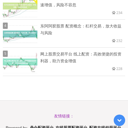
速增值，风险不容忽
234
4
东阿阿胶股票 配资概念：杠杆交易，放大收益
与风险
232
5
网上股票交易平台 线上配资：高效便捷的投资
利器，助力资金增值
228
友情链接：
鼎合配资平台_在线股票配资平台_配资在线炒股平台
Powered by