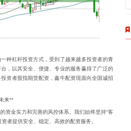
为一种杠杆投资方式，受到了越来越多投资者的青
平台，以其安全、便捷、专业的服务赢得了广泛的
多投资者股指期货配资，鑫牛配资现面向全国诚招
来**
的资金实力和完善的风控体系。我们始终坚持“客
投资者提供安全、稳定、高效的配资服务。