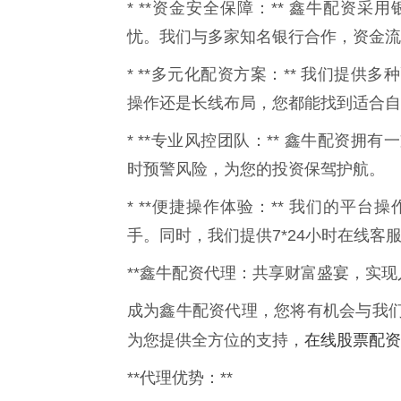
* **资金安全保障：** 鑫牛配资
忧。我们与多家知名银行合作，资金流
* **多元化配资方案：** 我们提
操作还是长线布局，您都能找到适合自
* **专业风控团队：** 鑫牛配资
时预警风险，为您的投资保驾护航。
* **便捷操作体验：** 我们的平
手。同时，我们提供7*24小时在线客
**鑫牛配资代理：共享财富盛宴，实现
成为鑫牛配资代理，您将有机会与我
在线股票配资
为您提供全方位的支持，
**代理优势：**