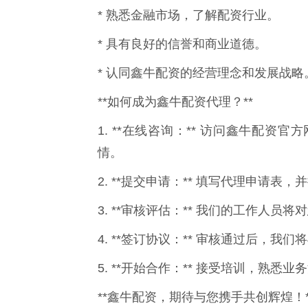
* 熟悉金融市场，了解配资行业。
* 具有良好的信誉和商业道德。
* 认同鑫牛配资的经营理念和发展战略
**如何成为鑫牛配资代理？**
1. **在线咨询：** 访问鑫牛配
情。
2. **提交申请：** 填写代理申请表
3. **审核评估：** 我们的工作人员
4. **签订协议：** 审核通过后，我
5. **开始合作：** 接受培训，熟
**鑫牛配资，期待与您携手共创辉煌！*