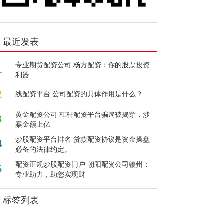
最近发表
专业期货配资公司 杨方配资：你的股票投资
1
利器
2
线配资平台 公司配资的具体作用是什么？
黄金配资公司 杠杆配资平台骗局被揭穿，涉
3
案金额上亿
炒股配资平台排名 贷款配资协议是资金操盘
4
必备的法律约定。
配资正规炒股配资门户 朝阳配资公司赣州：
5
专业助力，助您实现财
标签列表