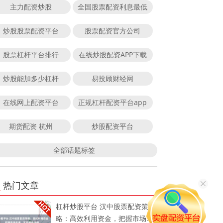
主力配资炒股
全国股票配资利息最低
炒股股票配资平台
股票配资官方公司
股票杠杆平台排行
在线炒股配资APP下载
炒股能加多少杠杆
易投顾财经网
在线网上配资平台
正规杠杆配资平台app
期货配资 杭州
炒股配资平台
全部话题标签
热门文章
杠杆炒股平台 汉中股票配资策
略：高效利用资金，把握市场机