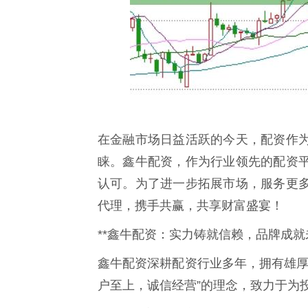
在金融市场日益活跃的今天，配资作
睐。鑫牛配资，作为行业领先的配资
认可。为了进一步拓展市场，服务更
代理，携手共赢，共享财富盛宴！
**鑫牛配资：实力铸就信赖，品牌成就未
鑫牛配资深耕配资行业多年，拥有雄厚
户至上，诚信经营”的理念，致力于为