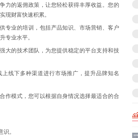
极具竞争力的返佣政策，让您轻松获得丰厚收益。您的
实现财富快速积累。
代理提供专业的培训，包括产品知识、市场营销、客户
升专业水平。
资拥有强大的技术团队，为您提供稳定的平台支持和技
通过线上线下多种渠道进行市场推广，提升品牌知名
供多种合作模式，您可以根据自身情况选择最适合的合
意识。