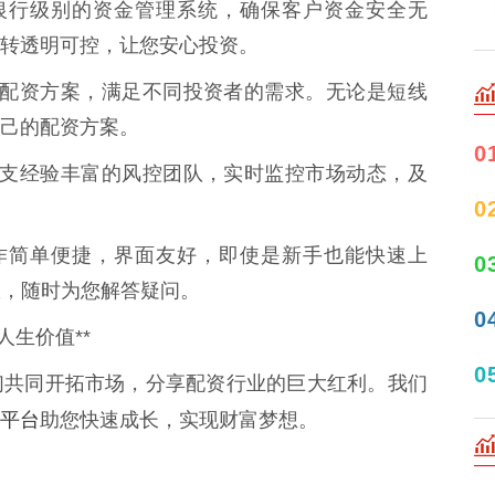
采用银行级别的资金管理系统，确保客户资金安全无
转透明可控，让您安心投资。
供多种配资方案，满足不同投资者的需求。无论是短线
己的配资方案。
0
拥有一支经验丰富的风控团队，实时监控市场动态，及
0
台操作简单便捷，界面友好，即使是新手也能快速上
0
服，随时为您解答疑问。
0
人生价值**
0
们共同开拓市场，分享配资行业的巨大红利。我们
平台
助您快速成长，实现财富梦想。