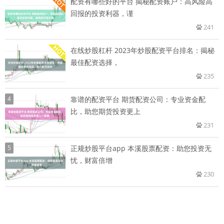
配资有哪些好的平台 揭秘配资账户：高风险高
回报的投资利器，谨
241
在线炒股杠杆 2023年炒股配资平台排名：揭秘
最佳配资选择，
235
4
靠谱的配资平台 期货配资公司：专业资金配
比，助您期货投资更上
231
5
正规炒股平台app 本溪股票配资：助您投资无
忧，财富倍增
230