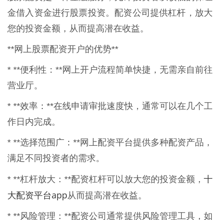
金借入资金进行股票投资。配资公司提供杠杆，放大
您的投资金额，从而提高潜在收益。
**网上股票配资开户的优势**
* **便利性：**网上开户流程简单快捷，无需亲自前往
营业厅。
* **效率：**在线申请审批速度快，通常可以在几个工
作日内完成。
* **选择范围广：**网上配资平台提供多种配资产品，
满足不同投资者的需求。
十
* **杠杆放大：**配资杠杆可以放大您的投资金额，
大配资平台app
从而提高潜在收益。
* **风险管理：**配资公司通常提供风险管理工具，如